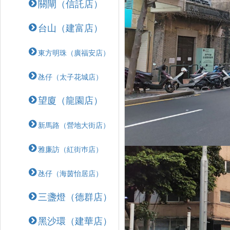
關閘（信託店）
台山（建富店）
東方明珠（廣福安店）
氹仔（太子花城店）
望廈（龍園店）
新馬路（營地大街店）
雅廉訪（紅街巿店）
氹仔（海茵怡居店）
三盞燈（德群店）
黑沙環（建華店）