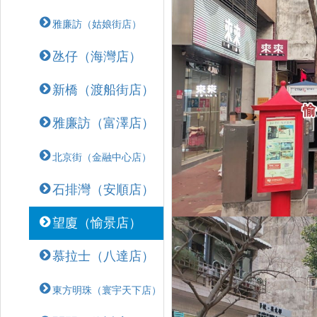
雅廉訪（姑娘街店）
氹仔（海灣店）
新橋（渡船街店）
雅廉訪（富澤店）
北京街（金融中心店）
石排灣（安順店）
望廈（愉景店）
慕拉士（八達店）
東方明珠（寰宇天下店）