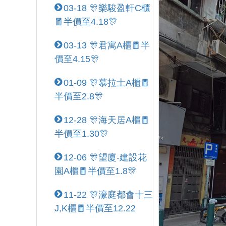
03-18 🎊樂駿盈軒C櫃
🧧半價至4.18🎊
03-13 🎊君寓A櫃🧧半
價至4.15🎊
01-09 🎊慕拉士A櫃🧧
半價至2.8🎊
12-28 🎊海天居A櫃🧧
半價至1.30🎊
12-06 🎊望廈-建設花
園A櫃🧧半價至1.8🎊
11-22 🎊濠庭都會十三
J,K櫃🧧半價至12.22