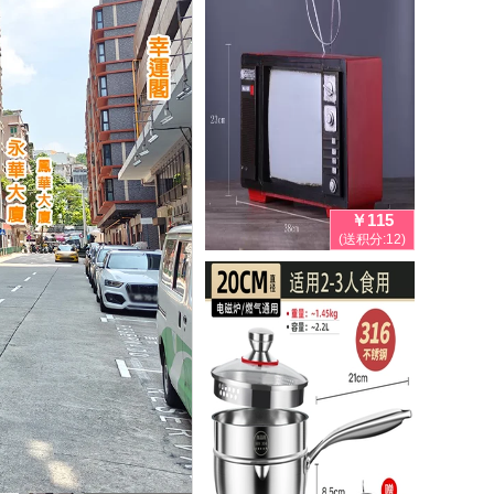
￥115
(送积分:12)