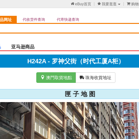

eBuy首页

我要逛逛

购物
品网址
代收货件查询
代寄快递查询
品
亚马逊商品
H242A - 罗神父街（时代工厦A柜）

澳門取貨地點

珠海收貨地址
匣 子 地 图