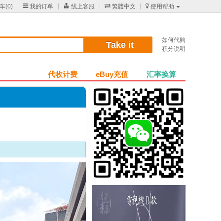
车(
0
)

我的订单

线上客服

繁體中文

使用帮助
如何代购
Take it
积分说明
代收计费
eBuy充值
汇率换算