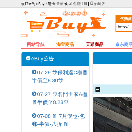
欢迎来到 eBuy！请

登录
或

免费注册
|

触屏版
代购商
网站导航
淘宝商品
天猫商品
京东商
eBuy公告
07-29 🎊保利達C櫃🧧
半價至8.30🎊
07-27 🎊名門世家A櫃
🧧半價至8.28🎊
07-08 🧧 7月優惠-包
郵-半價-八折 🧧