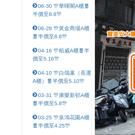
06-30 🎊華暉閣A櫃🧧
半價至8.8🎊
06-28 🎊黃金商場A櫃
🧧半價至8.8🎊
04-16 🎊栢威A櫃🧧半
價至5.16🎊
04-10 🎊白鴿巢（長運
A櫃）🧧半價至5.10🎊
03-31 🎊康樂新邨A櫃
🧧半價至5.8🎊
03-25 🎊泉鴻花園A櫃
🧧半價至4.25🎊