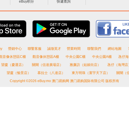
eBuy积分
快遞查詢
y
營銷中心
聯繫客服
誠徵英才
營業時間
聯繫我們
網站地圖
觀音像休憩區C櫃
觀音像休憩區A櫃
中央公園C櫃
中央公園A櫃
氹仔海
望廈（慶運店）
關閘（信達廣場店）
雅廉訪（姑娘街店）
氹仔（海灣店
）
望廈（愉景店）
慕拉士（八達店）
東方明珠（寰宇天下店）
關閘（
Copyright ©2026 eBuy.mo 澳门易购网 澳门易购国际有限公司 版权所有