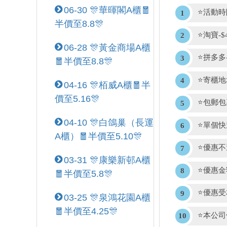
06-30 🎊華暉閣A櫃🧧
⭐活動
半價至8.8🎊
⭐淘寶-
06-28 🎊黃金商場A櫃
⭐拼多多
🧧半價至8.8🎊
⭐寄櫃地
04-16 🎊栢威A櫃🧧半
價至5.16🎊
⭐包郵包
04-10 🎊白鴿巢（長運
⭐單個
A櫃）🧧半價至5.10🎊
⭐優惠
03-31 🎊康樂新邨A櫃
⭐優惠
🧧半價至5.8🎊
⭐優惠
03-25 🎊泉鴻花園A櫃
🧧半價至4.25🎊
⭐本公