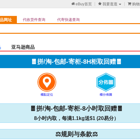

eBuy首页

我要逛逛

购物
品网址
代收货件查询
代寄快递查询
品
亚马逊商品
🧧拼/淘-包邮-寄柜-8H柜取回赠🧧
櫃點定位
櫃分佈圖
🧧拼/淘-包邮-寄柜-8小时取回赠🧧
8小时内取，每满1.1kg送$1 (20易分）
⚖️规则与条款⚖️