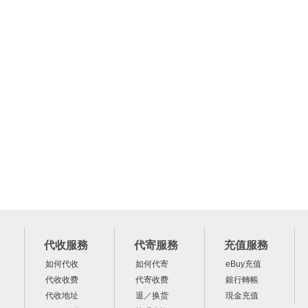
代收服務
代寄服務
充值服務
如何代收
如何代寄
eBuy充值
代收收费
代寄收费
銀行轉帳
代收地址
退／换货
現金充值