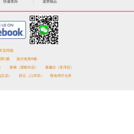
快遞查詢
違禁物品
常見問題
濱C櫃
氹仔海濱A櫃
）
新橋（渡船街店）
雅廉訪（富澤店）
信託店）
拱北（口岸店）
珠海湾仔仓库