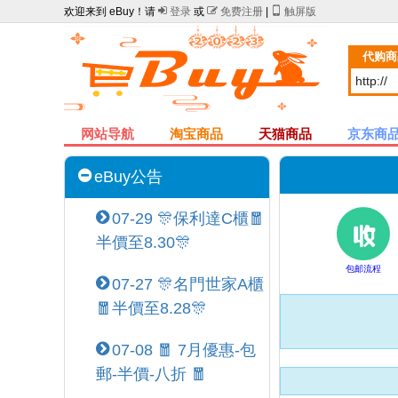
欢迎来到 eBuy！请

登录
或

免费注册
|

触屏版
代购商
网站导航
淘宝商品
天猫商品
京东商
eBuy公告
07-29 🎊保利達C櫃🧧
半價至8.30🎊
包邮流程
07-27 🎊名門世家A櫃
🧧半價至8.28🎊
07-08 🧧 7月優惠-包
郵-半價-八折 🧧