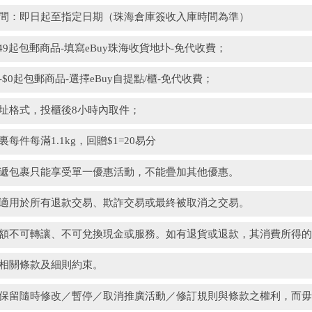
時間：即日起至指定日期（珠海倉庫簽收入庫時間為準）
$49起包郵商品-填寫eBuy珠海收貨地圤-免代收費；
-$0起包郵商品-選擇eBuy自提點/櫃-免代收費；
址格式，投櫃後8小時內取件；
裏每件每滿1.1kg，回贈$1=20易分
快遞包裹只能享受單一優惠活動，不能疊加其他優惠。
不適用於所有退款交易、欺詐交易或最終被取消之交易。
金額不可轉讓、不可兌換現金或服務。如有退貨或退款，其消費所得
受相關條款及細則約束。
司保留隨時修改／暫停／取消推廣活動／修訂規則與條款之權利，而