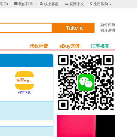
车(
0
)

我的订单

线上客服

繁體中文

使用帮助
如何代购
Take it
积分说明
代收计费
eBuy充值
汇率换算
APP下载