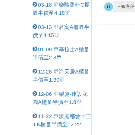
03-18 🎊樂駿盈軒C櫃
⭐如有
🧧半價至4.18🎊
03-13 🎊君寓A櫃🧧半
價至4.15🎊
01-09 🎊慕拉士A櫃🧧
半價至2.8🎊
12-28 🎊海天居A櫃🧧
半價至1.30🎊
12-06 🎊望廈-建設花
園A櫃🧧半價至1.8🎊
11-22 🎊濠庭都會十三
J,K櫃🧧半價至12.22