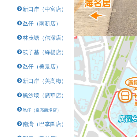
新口岸（中富店）
氹仔（南新店）
林茂塘（信潔店）
筷子基（綠楊店）
氹仔（美景店）
新口岸（美高梅）
黑沙環（廣華店）
氹仔（泉亮商場店）
南灣（巴掌圍店）