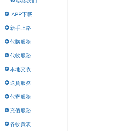
聯絡我們
APP下載
新手上路
代購服務
代收服務
本地交收
送貨服務
代寄服務
充值服務
各收費表