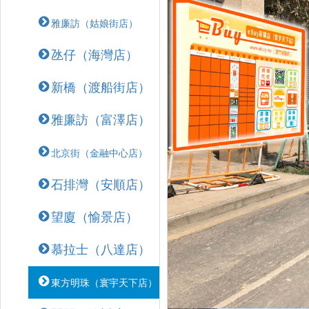
雅廉訪（姑娘街店）
氹仔（海灣店）
新橋（渡船街店）
雅廉訪（富澤店）
北京街（金融中心店）
石排灣（安順店）
望廈（愉景店）
慕拉士（八達店）
東方明珠（寰宇天下店）