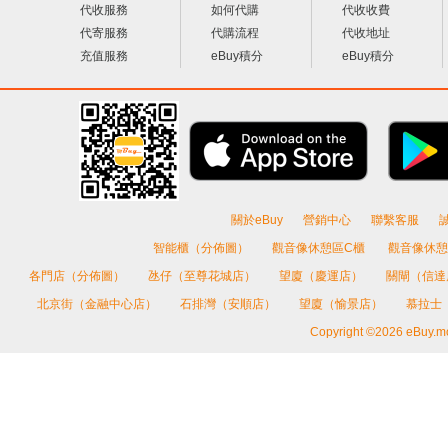
代收服務
如何代購
代收收費
代寄服務
代購流程
代收地址
充值服務
eBuy積分
eBuy積分
關於eBuy
營銷中心
聯繫客服
智能櫃（分佈圖）
觀音像休憩區C櫃
觀音像休憩
各門店（分佈圖）
氹仔（至尊花城店）
望廈（慶運店）
關閘（信
北京街（金融中心店）
石排灣（安順店）
望廈（愉景店）
慕拉士
Copyright ©2026 