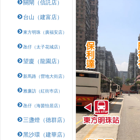
關閘（信託店）
台山（建富店）
東方明珠（廣福安店）
氹仔（太子花城店）
望廈（龍園店）
新馬路（營地大街店）
雅廉訪（紅街巿店）
氹仔（海茵怡居店）
三盞燈（德群店）
黑沙環（建華店）