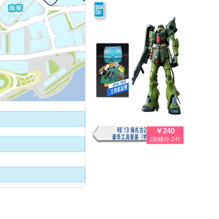
￥240
(送積分:24)