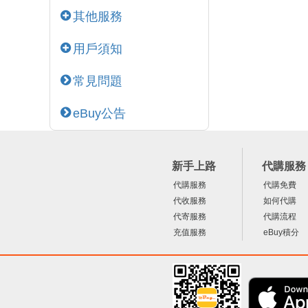
其他服務
用戶須知
常見問題
eBuy公告
新手上路
代購服務
代購服務
代購免費
代收服務
如何代購
代寄服務
代購流程
充值服務
eBuy積分