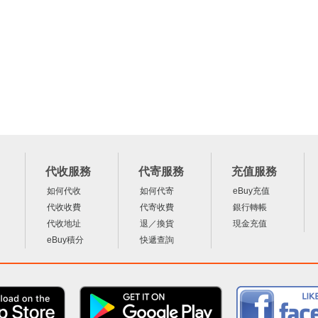
代收服務
代寄服務
充值服務
如何代收
如何代寄
eBuy充值
代收收費
代寄收費
銀行轉帳
代收地址
退／換貨
現金充值
eBuy積分
快遞查詢