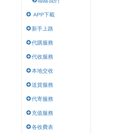
聯絡我們
APP下載
新手上路
代購服務
代收服務
本地交收
送貨服務
代寄服務
充值服務
各收費表