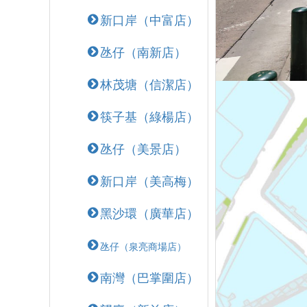
新口岸（中富店）
氹仔（南新店）
林茂塘（信潔店）
筷子基（綠楊店）
氹仔（美景店）
新口岸（美高梅）
黑沙環（廣華店）
氹仔（泉亮商場店）
南灣（巴掌圍店）