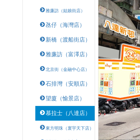
雅廉訪（姑娘街店）
氹仔（海灣店）
新橋（渡船街店）
雅廉訪（富澤店）
北京街（金融中心店）
石排灣（安順店）
望廈（愉景店）
慕拉士（八達店）
東方明珠（寰宇天下店）