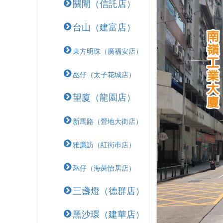
關閘（信託店）
台山（建富店）
東方明珠（廣福安店）
氹仔（太子花城店）
望廈（龍園店）
新馬路（營地大街店）
雅廉訪（紅街巿店）
氹仔（海茵怡居店）
三盞燈（德群店）
黑沙環（建華店）