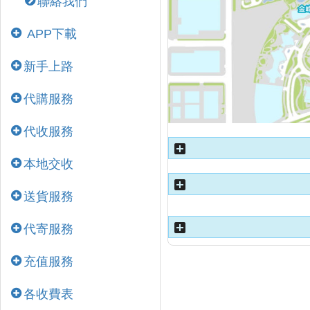
聯絡我們
APP下載
新手上路
代購服務
代收服務
本地交收
送貨服務
代寄服務
充值服務
各收費表