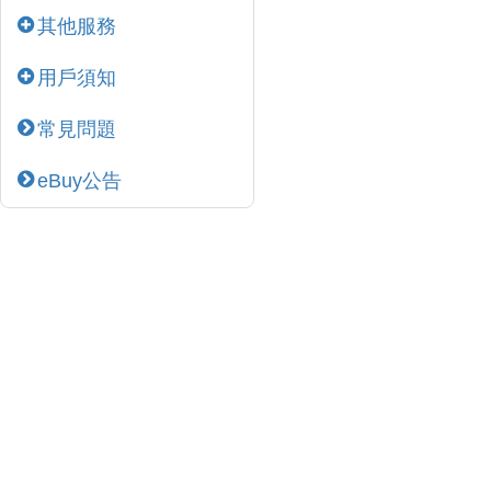
其他服務
用戶須知
常見問題
eBuy公告