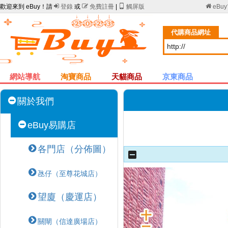
歡迎來到 eBuy！請

登錄
或

免費註冊
|

觸屏版

eBu
代購商品網址
網站導航
淘寶商品
天貓商品
京東商品
關於我們
eBuy易購店
各門店（分佈圖）
氹仔（至尊花城店）
望廈（慶運店）
關閘（信達廣場店）