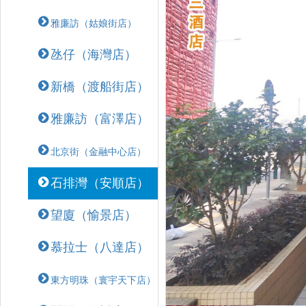
雅廉訪（姑娘街店）
氹仔（海灣店）
新橋（渡船街店）
雅廉訪（富澤店）
北京街（金融中心店）
石排灣（安順店）
望廈（愉景店）
慕拉士（八達店）
東方明珠（寰宇天下店）