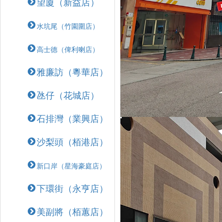
望廈（新益店）
水坑尾（竹園圍店）
高士德（俾利喇店）
雅廉訪（粵華店）
氹仔（花城店）
石排灣（業興店）
沙梨頭（栢港店）
新口岸（星海豪庭店）
下環街（永亨店）
美副將（栢蕙店）