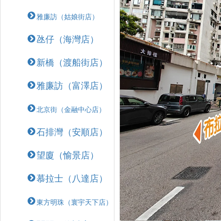
雅廉訪（姑娘街店）
氹仔（海灣店）
新橋（渡船街店）
雅廉訪（富澤店）
北京街（金融中心店）
石排灣（安順店）
望廈（愉景店）
慕拉士（八達店）
東方明珠（寰宇天下店）