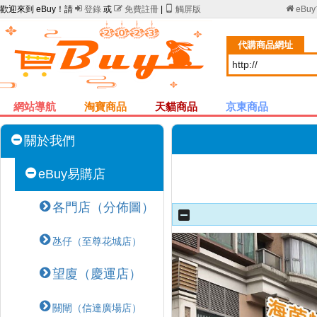
歡迎來到 eBuy！請

登錄
或

免費註冊
|

觸屏版

eBu
代購商品網址
網站導航
淘寶商品
天貓商品
京東商品
關於我們
eBuy易購店
各門店（分佈圖）
氹仔（至尊花城店）
望廈（慶運店）
關閘（信達廣場店）