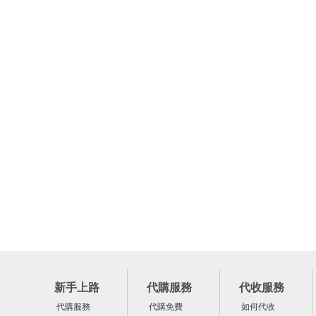
新手上路
代購服務
代收服務
代購服務
代購免費
如何代收