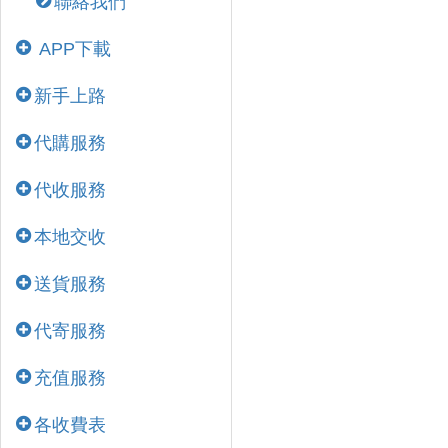
聯絡我們
APP下載
新手上路
代購服務
代收服務
本地交收
送貨服務
代寄服務
充值服務
各收費表