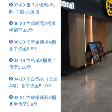
07-08 🧧 7月優惠-包
郵-半價-八折 🧧
06-30 🎊華暉閣A櫃🧧
半價至8.8🎊
06-28 🎊黃金商場A櫃
🧧半價至8.8🎊
04-16 🎊栢威A櫃🧧半
價至5.16🎊
04-10 🎊白鴿巢（長運
A櫃）🧧半價至5.10🎊
03-31 🎊康樂新邨A櫃
🧧半價至5.8🎊