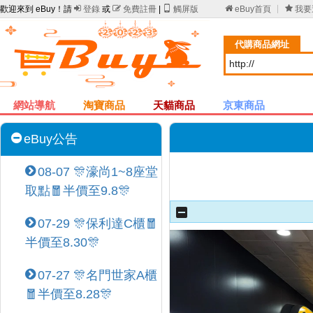
歡迎來到 eBuy！請

登錄
或

免費註冊
|

觸屏版

eBuy首頁

我要
代購商品網址
網站導航
淘寶商品
天貓商品
京東商品
eBuy公告
08-07 🎊濠尚1~8座堂
取點🧧半價至9.8🎊
07-29 🎊保利達C櫃🧧
半價至8.30🎊
07-27 🎊名門世家A櫃
🧧半價至8.28🎊