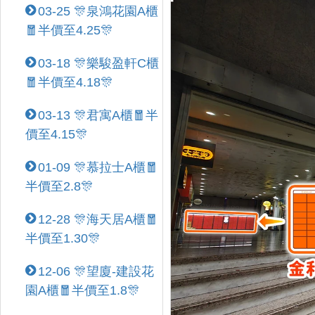
03-25 🎊泉鴻花園A櫃
🧧半價至4.25🎊
03-18 🎊樂駿盈軒C櫃
🧧半價至4.18🎊
03-13 🎊君寓A櫃🧧半
價至4.15🎊
01-09 🎊慕拉士A櫃🧧
半價至2.8🎊
12-28 🎊海天居A櫃🧧
半價至1.30🎊
12-06 🎊望廈-建設花
園A櫃🧧半價至1.8🎊