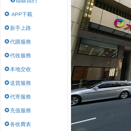
聯絡我們
APP下載
新手上路
代購服務
代收服務
本地交收
送貨服務
代寄服務
充值服務
各收費表