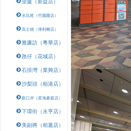
望廈（新益店）
水坑尾（竹園圍店）
高士德（俾利喇店）
雅廉訪（粵華店）
氹仔（花城店）
石排灣（業興店）
沙梨頭（栢港店）
新口岸（星海豪庭店）
下環街（永亨店）
美副將（栢蕙店）