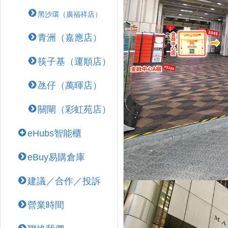
黑沙環（廣福祥店）
青洲（嘉應店）
筷子基（運順店）
氹仔（萬暉店）
關閘（彩虹苑店）
eHubs智能櫃
eBuy易購倉庫
建議／合作／投訴
營業時間