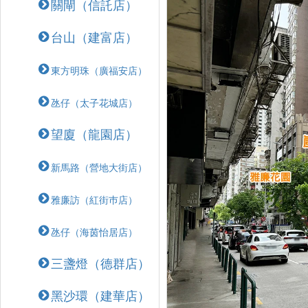
關閘（信託店）
台山（建富店）
東方明珠（廣福安店）
氹仔（太子花城店）
望廈（龍園店）
新馬路（營地大街店）
雅廉訪（紅街巿店）
氹仔（海茵怡居店）
三盞燈（德群店）
黑沙環（建華店）