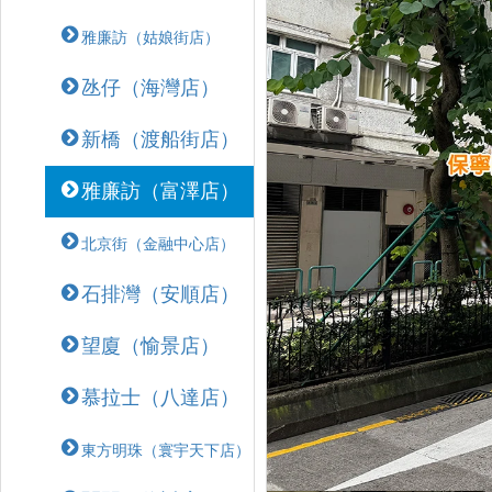
雅廉訪（姑娘街店）
氹仔（海灣店）
新橋（渡船街店）
雅廉訪（富澤店）
北京街（金融中心店）
石排灣（安順店）
望廈（愉景店）
慕拉士（八達店）
東方明珠（寰宇天下店）