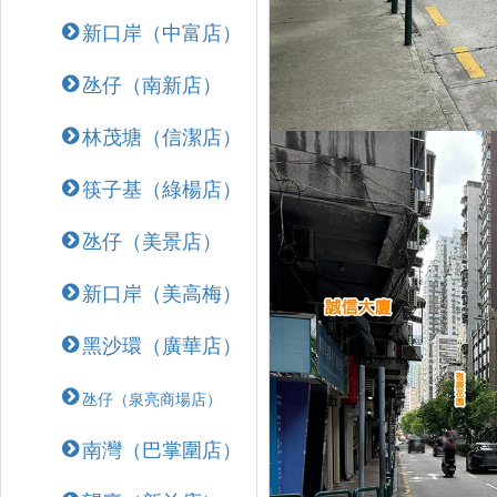
新口岸（中富店）
氹仔（南新店）
林茂塘（信潔店）
筷子基（綠楊店）
氹仔（美景店）
新口岸（美高梅）
黑沙環（廣華店）
氹仔（泉亮商場店）
南灣（巴掌圍店）