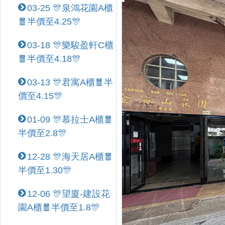
03-25 🎊泉鴻花園A櫃
🧧半價至4.25🎊
03-18 🎊樂駿盈軒C櫃
🧧半價至4.18🎊
03-13 🎊君寓A櫃🧧半
價至4.15🎊
01-09 🎊慕拉士A櫃🧧
半價至2.8🎊
12-28 🎊海天居A櫃🧧
半價至1.30🎊
12-06 🎊望廈-建設花
園A櫃🧧半價至1.8🎊