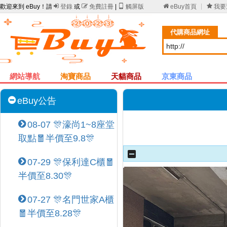
歡迎來到 eBuy！請

登錄
或

免費註冊
|

觸屏版

eBuy首頁

我要
代購商品網址
網站導航
淘寶商品
天貓商品
京東商品
eBuy公告
08-07 🎊濠尚1~8座堂
取點🧧半價至9.8🎊
07-29 🎊保利達C櫃🧧
半價至8.30🎊
07-27 🎊名門世家A櫃
🧧半價至8.28🎊