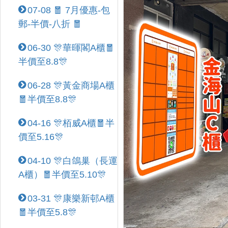
07-08 🧧 7月優惠-包
郵-半價-八折 🧧
06-30 🎊華暉閣A櫃🧧
半價至8.8🎊
06-28 🎊黃金商場A櫃
🧧半價至8.8🎊
04-16 🎊栢威A櫃🧧半
價至5.16🎊
04-10 🎊白鴿巢（長運
A櫃）🧧半價至5.10🎊
03-31 🎊康樂新邨A櫃
🧧半價至5.8🎊