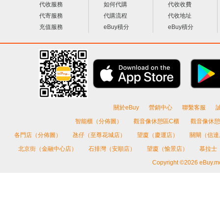
代收服務
如何代購
代收收費
代寄服務
代購流程
代收地址
充值服務
eBuy積分
eBuy積分
關於eBuy
營銷中心
聯繫客服
智能櫃（分佈圖）
觀音像休憩區C櫃
觀音像休憩
各門店（分佈圖）
氹仔（至尊花城店）
望廈（慶運店）
關閘（信
北京街（金融中心店）
石排灣（安順店）
望廈（愉景店）
慕拉士
Copyright ©2026 