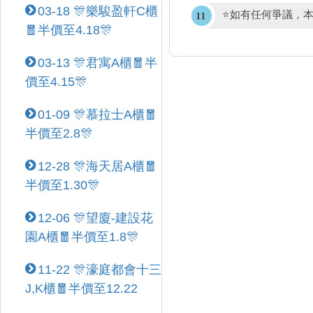
03-18 🎊樂駿盈軒C櫃
⭐如有任何爭議，
🧧半價至4.18🎊
03-13 🎊君寓A櫃🧧半
價至4.15🎊
01-09 🎊慕拉士A櫃🧧
半價至2.8🎊
12-28 🎊海天居A櫃🧧
半價至1.30🎊
12-06 🎊望廈-建設花
園A櫃🧧半價至1.8🎊
11-22 🎊濠庭都會十三
J,K櫃🧧半價至12.22