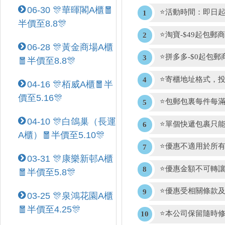
06-30 🎊華暉閣A櫃🧧
⭐活動時間：即日
半價至8.8🎊
⭐淘寶-$49起包郵
06-28 🎊黃金商場A櫃
⭐拼多多-$0起包郵
🧧半價至8.8🎊
⭐寄櫃地址格式，投
04-16 🎊栢威A櫃🧧半
價至5.16🎊
⭐包郵包裏每件每滿1.
04-10 🎊白鴿巢（長運
⭐單個快遞包裹只
A櫃）🧧半價至5.10🎊
⭐優惠不適用於所
03-31 🎊康樂新邨A櫃
⭐優惠金額不可轉
🧧半價至5.8🎊
⭐優惠受相關條款
03-25 🎊泉鴻花園A櫃
🧧半價至4.25🎊
⭐本公司保留隨時