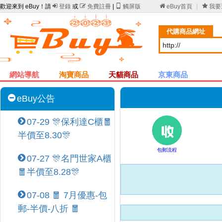
歡迎來到 eBuy！請

登錄
或

免費註冊
|

觸屏版

eBuy首頁

我要
代購商品網址
網站導航
淘寶商品
天貓商品
京東商品
eBuy公告
07-29 🎊保利達C櫃🧧
半價至8.30🎊
包郵流程
07-27 🎊名門世家A櫃
🧧半價至8.28🎊
07-08 🧧 7月優惠-包
郵-半價-八折 🧧