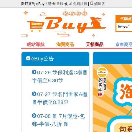
歡迎來到 eBuy！請

登錄
或

免費註冊
|

觸屏版
代購商
網站導航
淘寶商品
天貓商品
京東商
eBuy公告
07-29 🎊保利達C櫃🧧
半價至8.30🎊
07-27 🎊名門世家A櫃
🧧半價至8.28🎊
07-08 🧧 7月優惠-包
郵-半價-八折 🧧