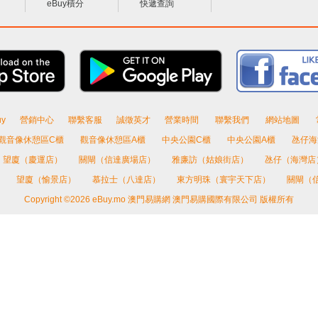
eBuy積分
快遞查詢
y
營銷中心
聯繫客服
誠徵英才
營業時間
聯繫我們
網站地圖
觀音像休憩區C櫃
觀音像休憩區A櫃
中央公園C櫃
中央公園A櫃
氹仔海
望廈（慶運店）
關閘（信達廣場店）
雅廉訪（姑娘街店）
氹仔（海灣店
）
望廈（愉景店）
慕拉士（八達店）
東方明珠（寰宇天下店）
關閘（
Copyright ©2026 eBuy.mo 澳門易購網 澳門易購國際有限公司 版權所有