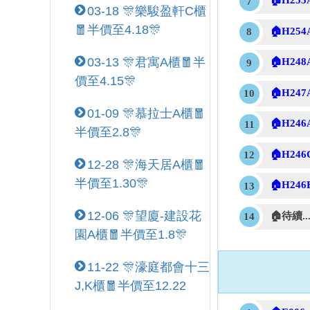
🏠H255
03-18 🎊樂駿盈軒C櫃
🧧半價至4.18🎊
🏠H254
03-13 🎊君寓A櫃🧧半
🏠H248
價至4.15🎊
🏠H247
01-09 🎊慕拉士A櫃🧧
🏠H246
半價至2.8🎊
🏠H246
12-28 🎊海天居A櫃🧧
半價至1.30🎊
🏠H246
12-06 🎊望廈-建設花
🏠待續..
園A櫃🧧半價至1.8🎊
11-22 🎊濠庭都會十三
J,K櫃🧧半價至12.22