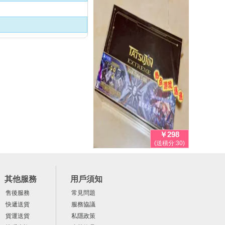
￥298
(送積分:30)
其他服務
用戶須知
售後服務
常見問題
快遞送貨
服務協議
貨運送貨
私隱政策