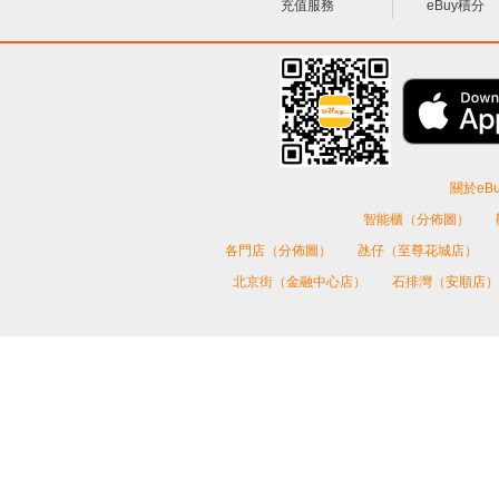
充值服務
eBuy積分
關於eBu
智能櫃（分佈圖）
各門店（分佈圖）
氹仔（至尊花城店）
北京街（金融中心店）
石排灣（安順店