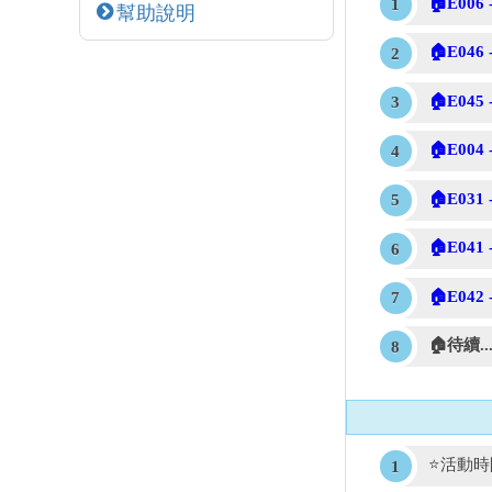
🏠E006
幫助說明
🏠E046
🏠E04
🏠E004
🏠E03
🏠E041
🏠E042
🏠待續..
⭐活動