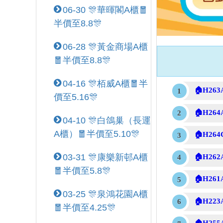
06-30 🎊華暉閣A櫃🧧
半價至8.8🎊
06-28 🎊黃金商場A櫃
🧧半價至8.8🎊
04-16 🎊栢威A櫃🧧半
🏠H263
價至5.16🎊
🏠H264
04-10 🎊白鴿巢（長運
A櫃）🧧半價至5.10🎊
🏠H264
03-31 🎊康樂新邨A櫃
🏠H262
🧧半價至5.8🎊
🏠H261
03-25 🎊泉鴻花園A櫃
🏠H223
🧧半價至4.25🎊