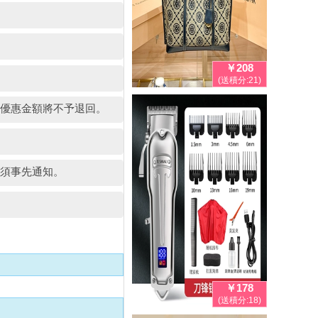
￥208
(送積分:21)
的優惠金額將不予退回。
毋須事先通知。
￥178
(送積分:18)