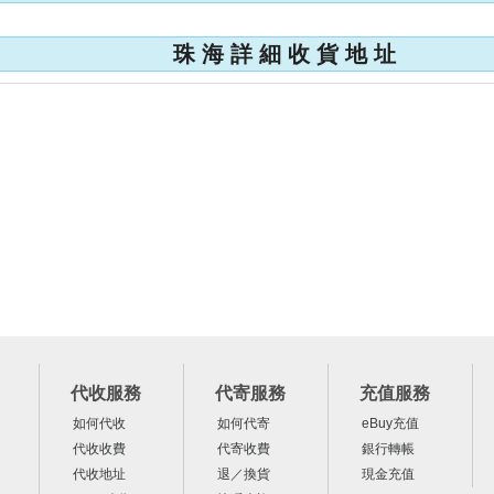
珠 海 詳 細 收 貨 地 址
代收服務
代寄服務
充值服務
如何代收
如何代寄
eBuy充值
代收收費
代寄收費
銀行轉帳
代收地址
退／換貨
現金充值