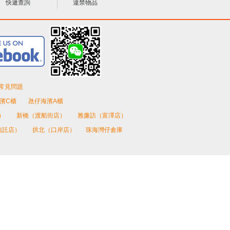
快遞查詢
違禁物品
常見問題
濱C櫃
氹仔海濱A櫃
）
新橋（渡船街店）
雅廉訪（富澤店）
信託店）
拱北（口岸店）
珠海灣仔倉庫