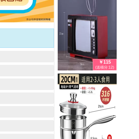
￥115
(送積分:12)