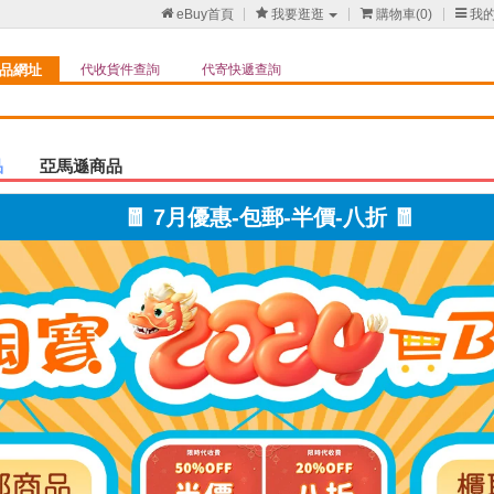

eBuy首頁

我要逛逛

購物車(
0
)

我
品網址
代收貨件查詢
代寄快遞查詢
品
亞馬遜商品
🧧 7月優惠-包郵-半價-八折 🧧