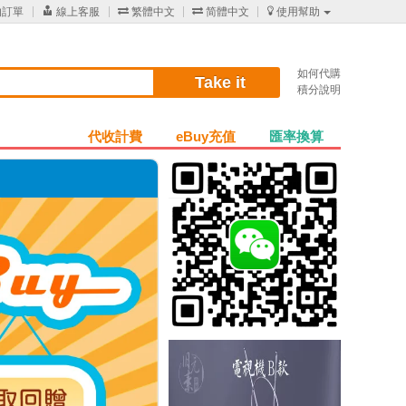
的訂單

線上客服

繁體中文

简體中文

使用幫助
如何代購
Take it
積分說明
代收計費
eBuy充值
匯率換算