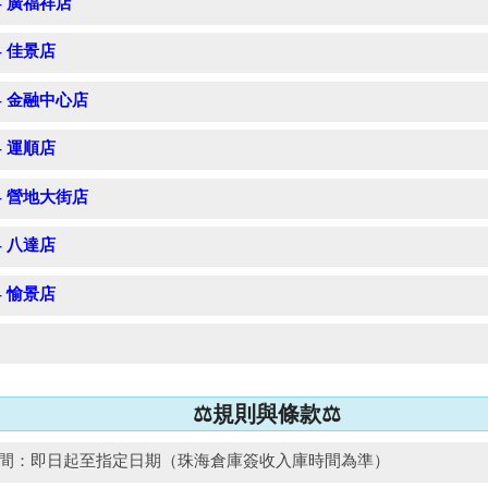
 - 廣福祥店
 - 佳景店
5 - 金融中心店
 - 運順店
1 - 營地大街店
 - 八達店
 - 愉景店
.
⚖️規則與條款⚖️
時間：即日起至指定日期（珠海倉庫簽收入庫時間為準）