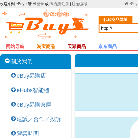
欢迎来到 eBuy！请

登录
或

免费注册
|

触屏版

eBu
代购商品网址
网站导航
淘宝商品
天猫商品
京东商品
關於我們
eBuy易購店
eHubs智能櫃
eBuy易購倉庫
建議／合作／投訴
營業時間