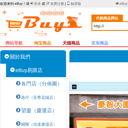
欢迎来到 eBuy！请

登录
或

免费注册
|

触屏版

eBu
代购商品网址
网站导航
淘宝商品
天猫商品
京东商品
關於我們
eBuy易購店
各門店（分佈圖）
氹仔（至尊花城店）
望廈（慶運店）
關閘（信達廣場店）