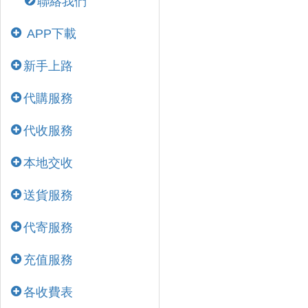
聯絡我們
APP下載
新手上路
代購服務
代收服務
本地交收
送貨服務
代寄服務
充值服務
各收費表