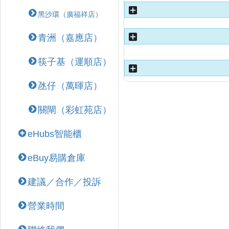
黑沙環（廣福祥店）
青洲（嘉應店）
筷子基（運順店）
氹仔（萬暉店）
關閘（彩虹苑店）
eHubs智能櫃
eBuy易購倉庫
建議／合作／投訴
營業時間