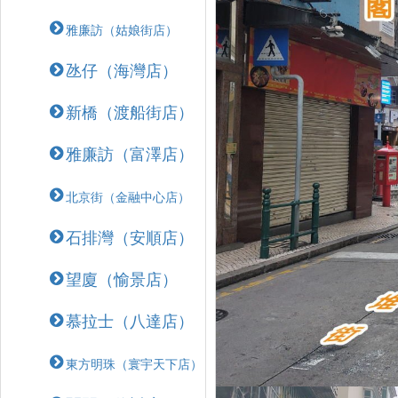
雅廉訪（姑娘街店）
氹仔（海灣店）
新橋（渡船街店）
雅廉訪（富澤店）
北京街（金融中心店）
石排灣（安順店）
望廈（愉景店）
慕拉士（八達店）
東方明珠（寰宇天下店）