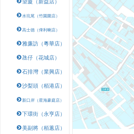
望廈（新益店）
水坑尾（竹園圍店）
高士德（俾利喇店）
雅廉訪（粵華店）
氹仔（花城店）
石排灣（業興店）
沙梨頭（栢港店）
新口岸（星海豪庭店）
下環街（永亨店）
美副將（栢蕙店）