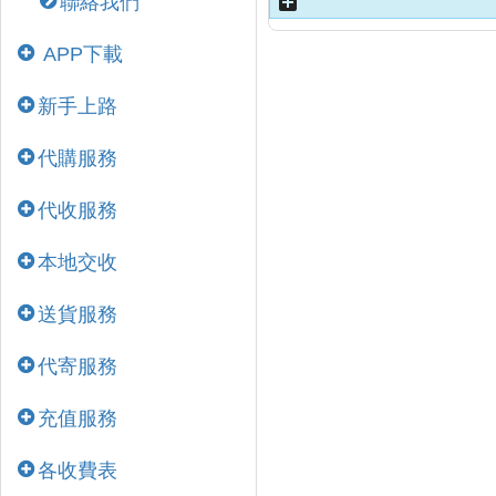
聯絡我們
APP下載
新手上路
代購服務
代收服務
本地交收
送貨服務
代寄服務
充值服務
各收費表