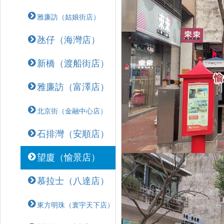
雅廉訪（姑娘街店）
氹仔（海灣店）
新橋（渡船街店）
雅廉訪（富澤店）
北京街（金融中心店）
石排灣（安順店）
望廈（愉景店）
慕拉士（八達店）
東方明珠（寰宇天下店）