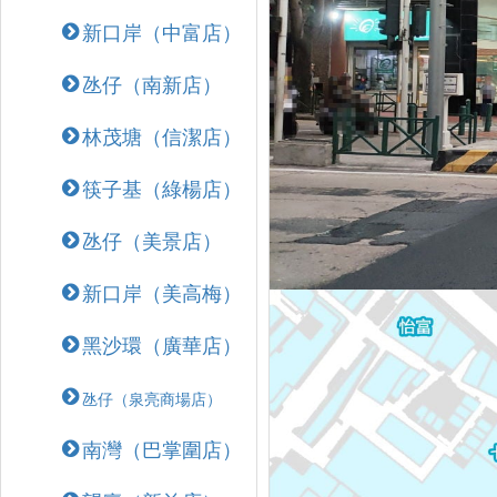
新口岸（中富店）
氹仔（南新店）
林茂塘（信潔店）
筷子基（綠楊店）
氹仔（美景店）
新口岸（美高梅）
黑沙環（廣華店）
氹仔（泉亮商場店）
南灣（巴掌圍店）