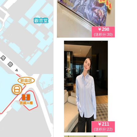
￥298
(送积分:30)
￥211
(送积分:22)