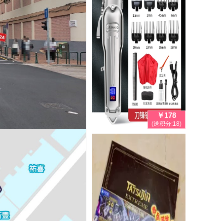
￥178
(送积分:18)