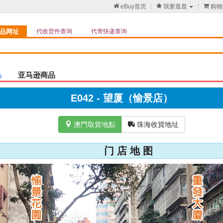

eBuy首页

我要逛逛

购物
品网址
代收货件查询
代寄快递查询
品
亚马逊商品
E042 - 望厦（愉景店）

澳門取貨地點

珠海收貨地址
门 店 地 图