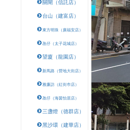
關閘（信託店）
台山（建富店）
東方明珠（廣福安店）
氹仔（太子花城店）
望廈（龍園店）
新馬路（營地大街店）
雅廉訪（紅街巿店）
氹仔（海茵怡居店）
三盞燈（德群店）
黑沙環（建華店）