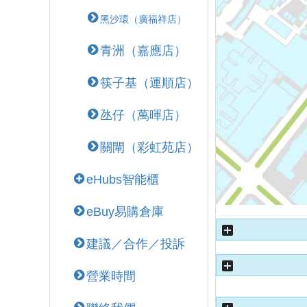
黑沙環（廣福祥店）
青洲（嘉應店）
筷子基（運順店）
氹仔（萬暉店）
關閘（彩虹苑店）
eHubs智能櫃
eBuy易購倉庫
建議／合作／投訴
營業時間