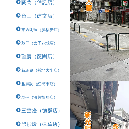
關閘（信託店）
台山（建富店）
東方明珠（廣福安店）
氹仔（太子花城店）
望廈（龍園店）
新馬路（營地大街店）
雅廉訪（紅街巿店）
氹仔（海茵怡居店）
三盞燈（德群店）
黑沙環（建華店）