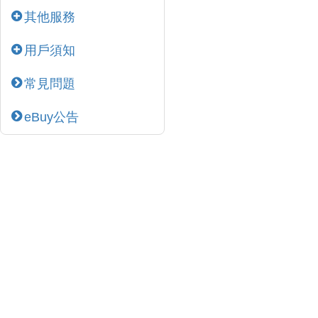
其他服務
用戶須知
常見問題
eBuy公告