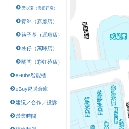
黑沙環（廣福祥店）
青洲（嘉應店）
筷子基（運順店）
氹仔（萬暉店）
關閘（彩虹苑店）
eHubs智能櫃
eBuy易購倉庫
建議／合作／投訴
營業時間