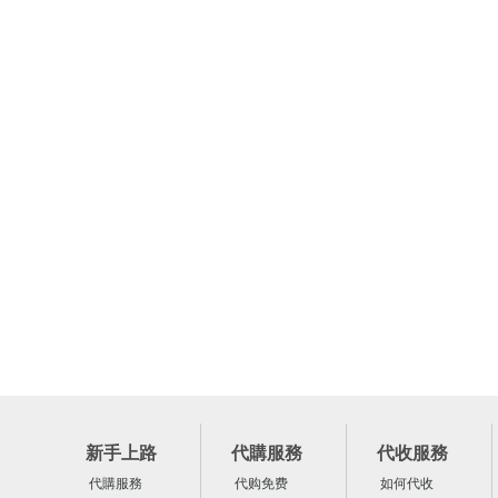
新手上路
代購服務
代收服務
代購服務
代购免费
如何代收