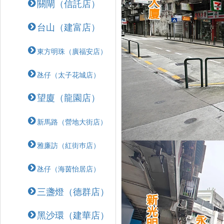
關閘（信託店）
台山（建富店）
東方明珠（廣福安店）
氹仔（太子花城店）
望廈（龍園店）
新馬路（營地大街店）
雅廉訪（紅街巿店）
氹仔（海茵怡居店）
三盞燈（德群店）
黑沙環（建華店）