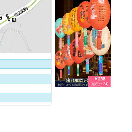
￥238
(送积分:24)