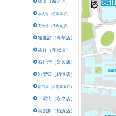
望廈（新益店）
水坑尾（竹園圍店）
高士德（俾利喇店）
雅廉訪（粵華店）
氹仔（花城店）
石排灣（業興店）
沙梨頭（栢港店）
新口岸（星海豪庭店）
下環街（永亨店）
美副將（栢蕙店）