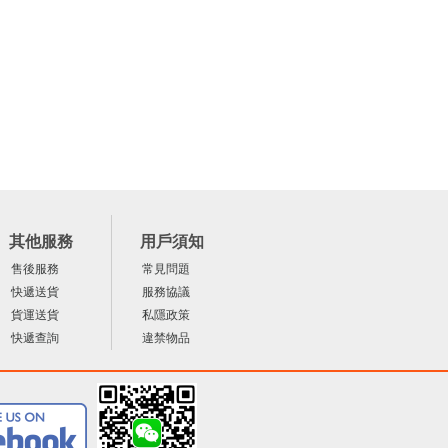
其他服務
用戶須知
售後服務
常見問題
快遞送貨
服務協議
貨運送貨
私隱政策
快遞查詢
違禁物品