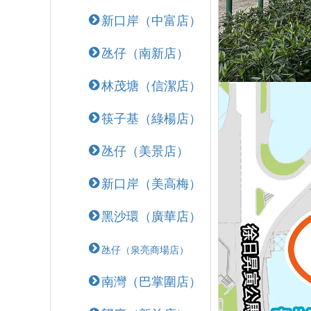
新口岸（中富店）
氹仔（南新店）
林茂塘（信潔店）
筷子基（綠楊店）
氹仔（美景店）
新口岸（美高梅）
黑沙環（廣華店）
氹仔（泉亮商場店）
南灣（巴掌圍店）