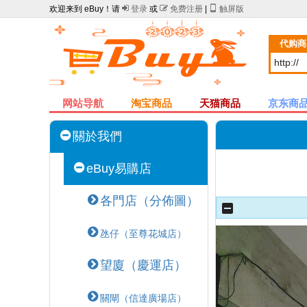
欢迎来到 eBuy！请

登录
或

免费注册
|

触屏版
代购商
网站导航
淘宝商品
天猫商品
京东商
關於我們
eBuy易購店
各門店（分佈圖）
氹仔（至尊花城店）
望廈（慶運店）
關閘（信達廣場店）