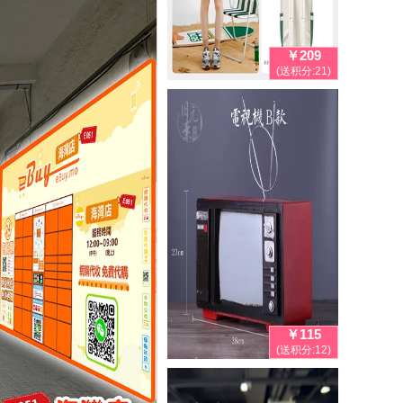
￥209
(送积分:21)
￥115
(送积分:12)