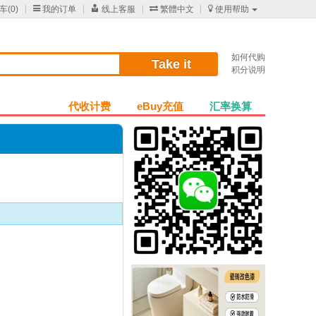
车(
0
)

我的订单

线上客服

繁體中文

使用帮助
如何代购
Take it
积分说明
代收计费
eBuy充值
汇率换算