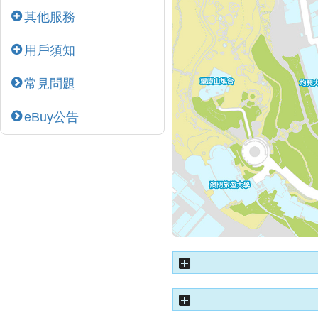
其他服務
用戶須知
常見問題
eBuy公告