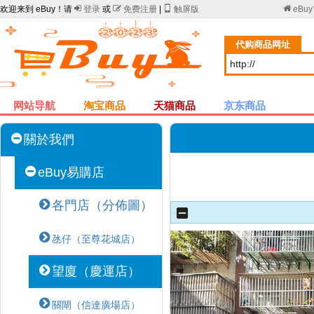
欢迎来到 eBuy！请

登录
或

免费注册
|

触屏版

eBu
代购商品网址
网站导航
淘宝商品
天猫商品
京东商品
關於我們
eBuy易購店
各門店（分佈圖）
氹仔（至尊花城店）
望廈（慶運店）
關閘（信達廣場店）