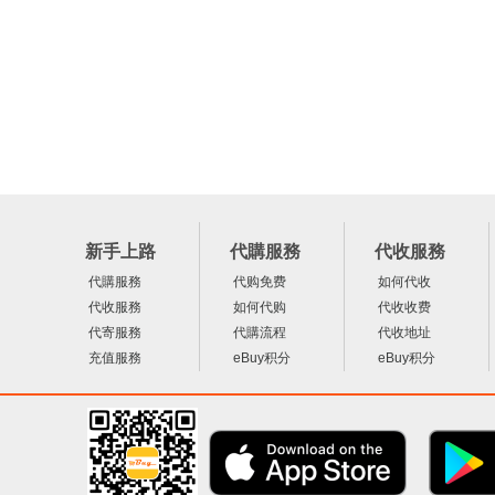
新手上路
代購服務
代收服務
代購服務
代购免费
如何代收
代收服務
如何代购
代收收费
代寄服務
代購流程
代收地址
充值服務
eBuy积分
eBuy积分