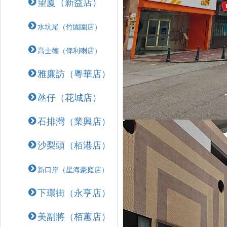
望廈（新益店）
水坑尾（竹園圍店）
高士德（俾利喇店）
雅廉訪（粵華店）
氹仔（花城店）
石排灣（業興店）
沙梨頭（栢港店）
新口岸（星海豪庭店）
下環街（永亨店）
美副將（栢蕙店）