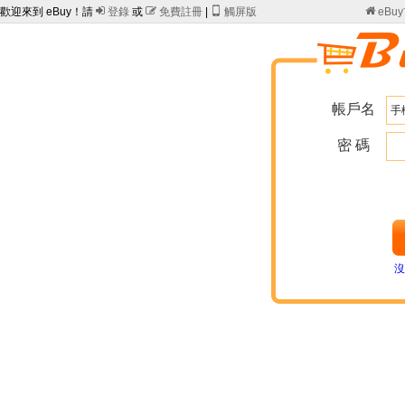
歡迎來到 eBuy！請

登錄
或

免費註冊
|

觸屏版

eBu
帳戶名
密 碼