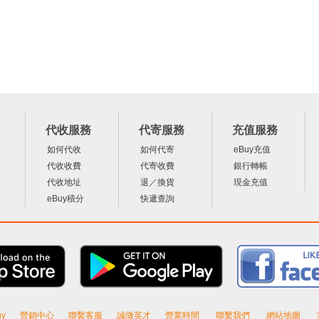
代收服務
代寄服務
充值服務
如何代收
如何代寄
eBuy充值
代收收費
代寄收費
銀行轉帳
代收地址
退／換貨
現金充值
eBuy積分
快遞查詢
y
營銷中心
聯繫客服
誠徵英才
營業時間
聯繫我們
網站地圖