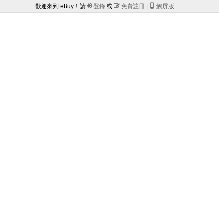
歡迎來到 eBuy！請

登錄
或

免費註冊
|

觸屏版