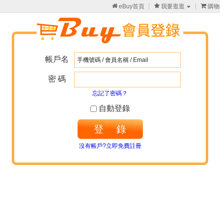

eBuy首頁

我要逛逛

購物
帳戶名
密 碼
忘記了密碼？
自動登錄
登 錄
沒有帳戶?立即免費註冊