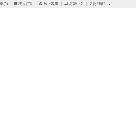
車(
0
)

我的訂單

線上客服

简體中文

使用幫助