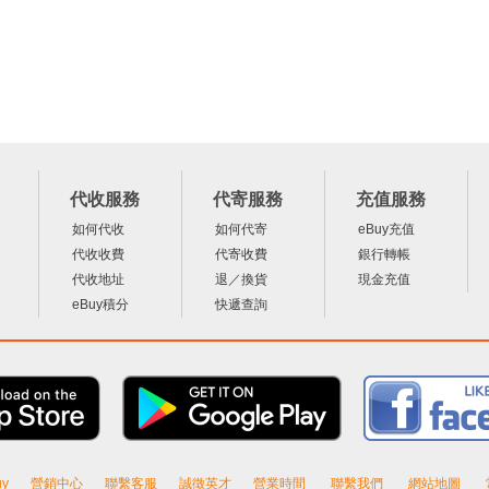
代收服務
代寄服務
充值服務
如何代收
如何代寄
eBuy充值
代收收費
代寄收費
銀行轉帳
代收地址
退／換貨
現金充值
eBuy積分
快遞查詢
y
營銷中心
聯繫客服
誠徵英才
營業時間
聯繫我們
網站地圖