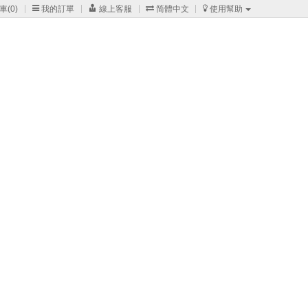
車(
0
)

我的訂單

線上客服

简體中文

使用幫助