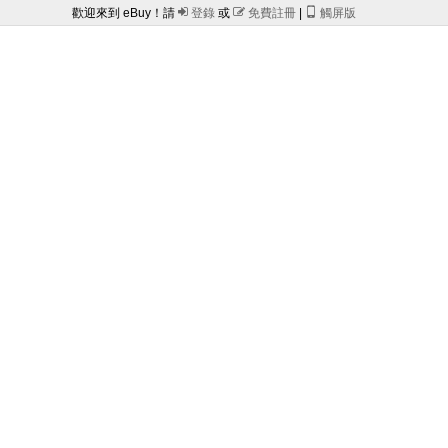
歡迎來到 eBuy！請

登錄
或

免費註冊
|

觸屏版