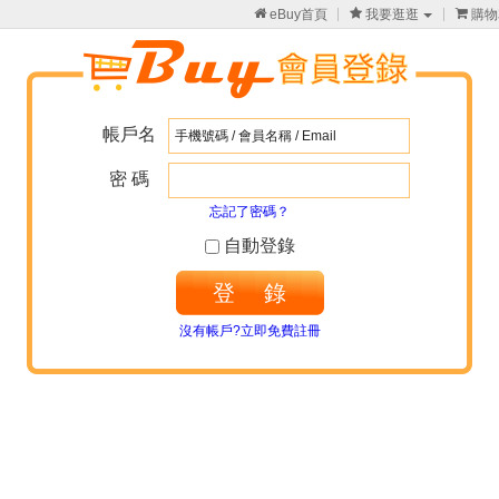

eBuy首頁

我要逛逛

購物
帳戶名
密 碼
忘記了密碼？
自動登錄
登 錄
沒有帳戶?立即免費註冊