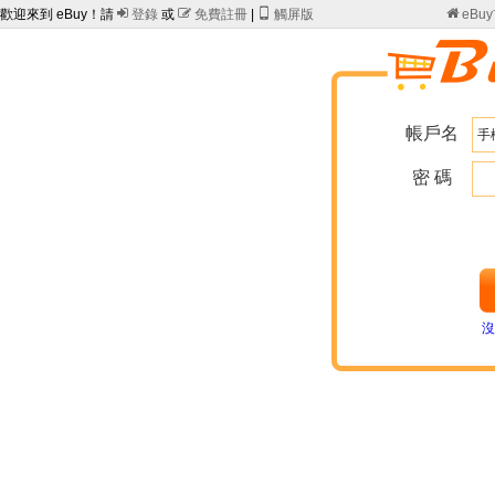
歡迎來到 eBuy！請

登錄
或

免費註冊
|

觸屏版

eBu
帳戶名
密 碼