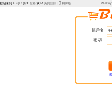
歡迎來到 eBuy！請

登錄
或

免費註冊
|

觸屏版

eBu
帳戶名
密 碼