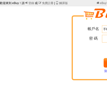
歡迎來到 eBuy！請

登錄
或

免費註冊
|

觸屏版

eBu
帳戶名
密 碼