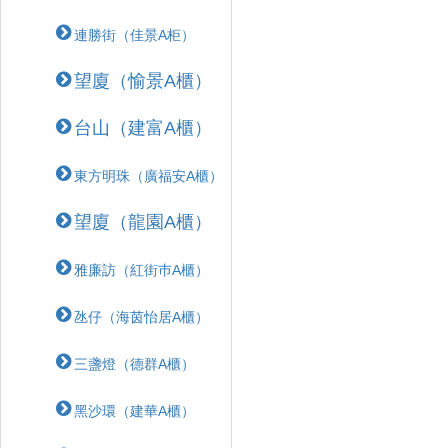
連勝街（佳景A柜）
望廈（愉景A櫃）
台山（建富A櫃）
東方明珠（廣福安A櫃）
望廈（龍園A櫃）
雅廉訪（紅街巿A櫃）
氹仔（海茵怡居A櫃）
三盞燈（德群A櫃）
黑沙環（建華A櫃）