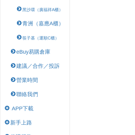
黑沙環（廣福祥A櫃）
青洲（嘉應A櫃）
筷子基（運順C櫃）
eBuy易購倉庫
建議／合作／投訴
營業時間
聯絡我們
APP下載
新手上路