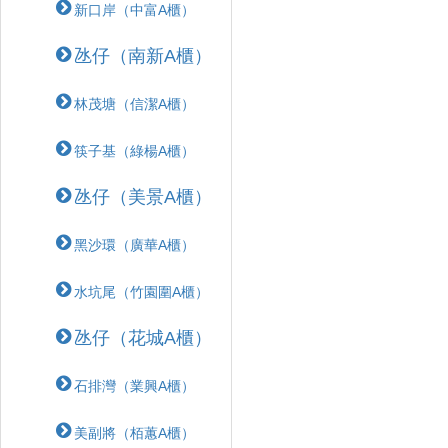
新口岸（中富A櫃）
氹仔（南新A櫃）
林茂塘（信潔A櫃）
筷子基（綠楊A櫃）
氹仔（美景A櫃）
黑沙環（廣華A櫃）
水坑尾（竹園圍A櫃）
氹仔（花城A櫃）
石排灣（業興A櫃）
美副將（栢蕙A櫃）