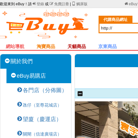
歡迎來到 eBuy！請

登錄
或

免費註冊
|

觸屏版

eBu
代購商品網址
網站導航
淘寶商品
天貓商品
京東商品
關於我們
eBuy易購店
各門店（分佈圖）
氹仔（至尊花城店）
望廈（慶運店）
關閘（信達廣場店）