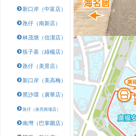
新口岸（中富店）
氹仔（南新店）
林茂塘（信潔店）
筷子基（綠楊店）
氹仔（美景店）
新口岸（美高梅）
黑沙環（廣華店）
氹仔（泉亮商場店）
南灣（巴掌圍店）