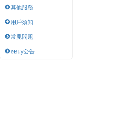
其他服務
用戶須知
常見問題
eBuy公告