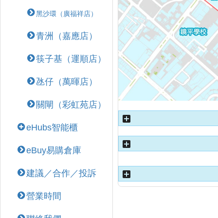
黑沙環（廣福祥店）
青洲（嘉應店）
筷子基（運順店）
氹仔（萬暉店）
關閘（彩虹苑店）
eHubs智能櫃
eBuy易購倉庫
建議／合作／投訴
營業時間