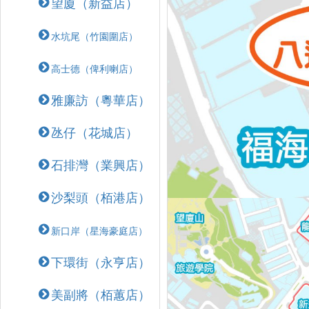
望廈（新益店）
水坑尾（竹園圍店）
高士德（俾利喇店）
雅廉訪（粵華店）
氹仔（花城店）
石排灣（業興店）
沙梨頭（栢港店）
新口岸（星海豪庭店）
下環街（永亨店）
美副將（栢蕙店）