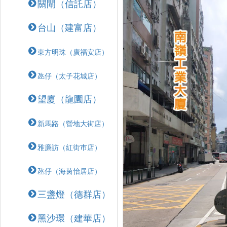
關閘（信託店）
台山（建富店）
東方明珠（廣福安店）
氹仔（太子花城店）
望廈（龍園店）
新馬路（營地大街店）
雅廉訪（紅街巿店）
氹仔（海茵怡居店）
三盞燈（德群店）
黑沙環（建華店）