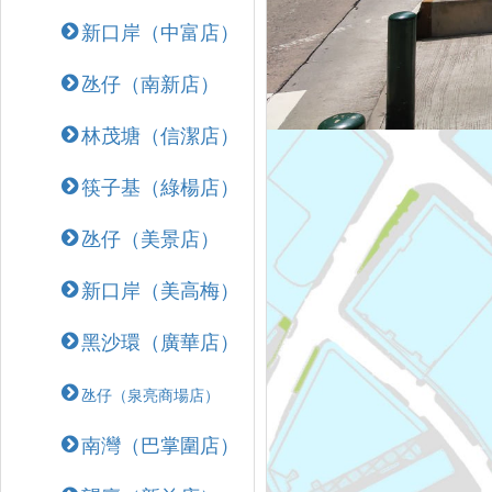
新口岸（中富店）
氹仔（南新店）
林茂塘（信潔店）
筷子基（綠楊店）
氹仔（美景店）
新口岸（美高梅）
黑沙環（廣華店）
氹仔（泉亮商場店）
南灣（巴掌圍店）