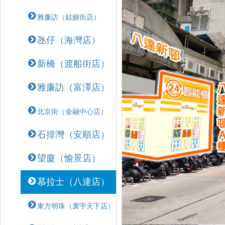
雅廉訪（姑娘街店）
氹仔（海灣店）
新橋（渡船街店）
雅廉訪（富澤店）
北京街（金融中心店）
石排灣（安順店）
望廈（愉景店）
慕拉士（八達店）
東方明珠（寰宇天下店）