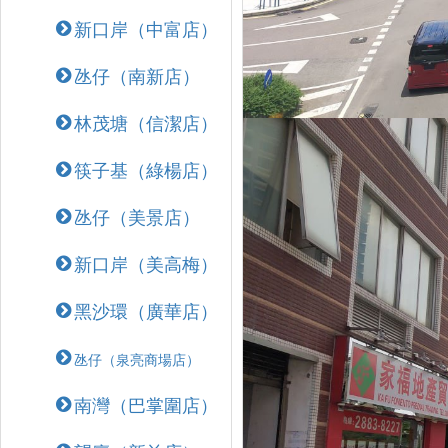
新口岸（中富店）
氹仔（南新店）
林茂塘（信潔店）
筷子基（綠楊店）
氹仔（美景店）
新口岸（美高梅）
黑沙環（廣華店）
氹仔（泉亮商場店）
南灣（巴掌圍店）