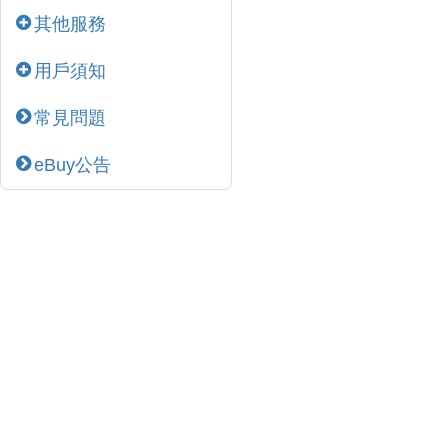
其他服務
用戶須知
常見問題
eBuy公告