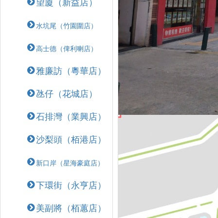
望廈（新益店）
水坑尾（竹園圍店）
高士德（俾利喇店）
雅廉訪（粵華店）
氹仔（花城店）
石排灣（業興店）
沙梨頭（栢港店）
新口岸（星海豪庭店）
下環街（永亨店）
美副將（栢蕙店）