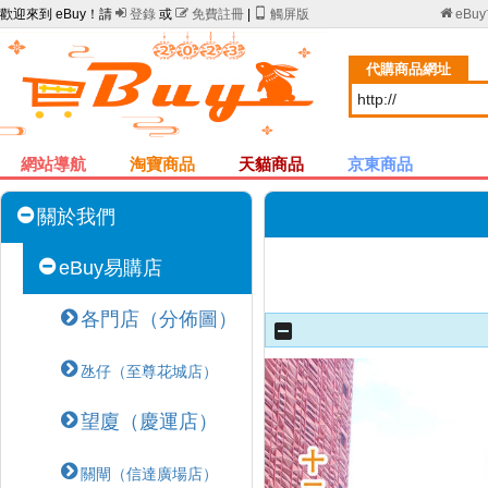
歡迎來到 eBuy！請

登錄
或

免費註冊
|

觸屏版

eBu
代購商品網址
網站導航
淘寶商品
天貓商品
京東商品
關於我們
eBuy易購店
各門店（分佈圖）
氹仔（至尊花城店）
望廈（慶運店）
關閘（信達廣場店）