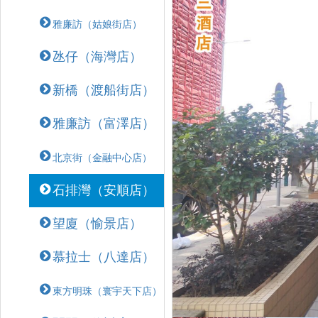
雅廉訪（姑娘街店）
氹仔（海灣店）
新橋（渡船街店）
雅廉訪（富澤店）
北京街（金融中心店）
石排灣（安順店）
望廈（愉景店）
慕拉士（八達店）
東方明珠（寰宇天下店）