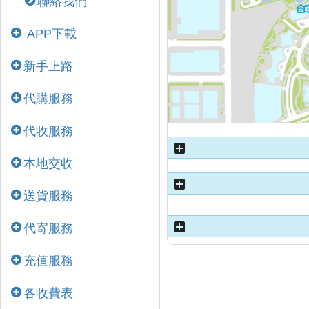
聯絡我們
APP下載
新手上路
代購服務
代收服務
本地交收
送貨服務
代寄服務
充值服務
各收費表