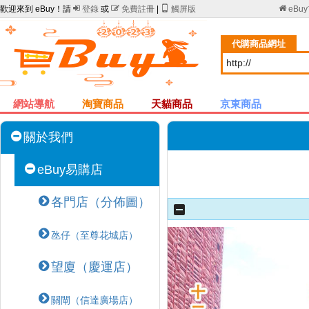
歡迎來到 eBuy！請

登錄
或

免費註冊
|

觸屏版

eBu
代購商品網址
網站導航
淘寶商品
天貓商品
京東商品
關於我們
eBuy易購店
各門店（分佈圖）
氹仔（至尊花城店）
望廈（慶運店）
關閘（信達廣場店）