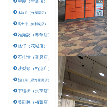
望廈（新益店）
水坑尾（竹園圍店）
高士德（俾利喇店）
雅廉訪（粵華店）
氹仔（花城店）
石排灣（業興店）
沙梨頭（栢港店）
新口岸（星海豪庭店）
下環街（永亨店）
美副將（栢蕙店）