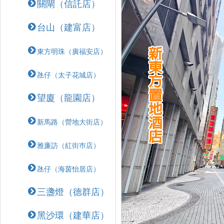
關閘（信託店）
台山（建富店）
東方明珠（廣福安店）
氹仔（太子花城店）
望廈（龍園店）
新馬路（營地大街店）
雅廉訪（紅街巿店）
氹仔（海茵怡居店）
三盞燈（德群店）
黑沙環（建華店）