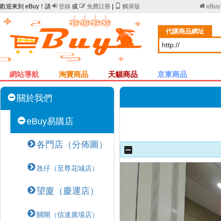
歡迎來到 eBuy！請

登錄
或

免費註冊
|

觸屏版

eBu
代購商品網址
網站導航
淘寶商品
天貓商品
京東商品
關於我們
eBuy易購店
各門店（分佈圖）
氹仔（至尊花城店）
望廈（慶運店）
關閘（信達廣場店）