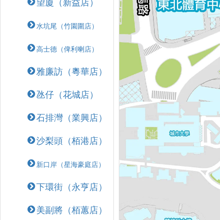
望廈（新益店）
水坑尾（竹園圍店）
高士德（俾利喇店）
雅廉訪（粵華店）
氹仔（花城店）
石排灣（業興店）
沙梨頭（栢港店）
新口岸（星海豪庭店）
下環街（永亨店）
美副將（栢蕙店）