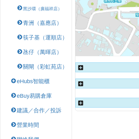
黑沙環（廣福祥店）
青洲（嘉應店）
筷子基（運順店）
氹仔（萬暉店）
關閘（彩虹苑店）
eHubs智能櫃
eBuy易購倉庫
建議／合作／投訴
營業時間