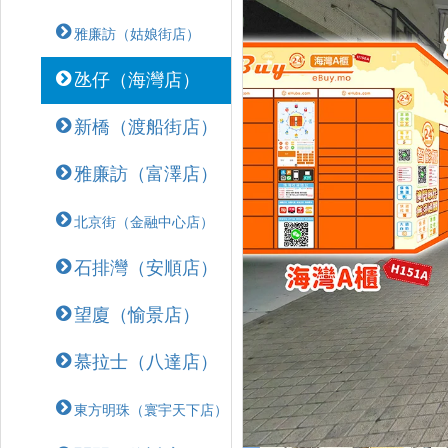
雅廉訪（姑娘街店）
氹仔（海灣店）
新橋（渡船街店）
雅廉訪（富澤店）
北京街（金融中心店）
石排灣（安順店）
望廈（愉景店）
慕拉士（八達店）
東方明珠（寰宇天下店）