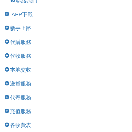
聯絡我們
APP下載
新手上路
代購服務
代收服務
本地交收
送貨服務
代寄服務
充值服務
各收費表