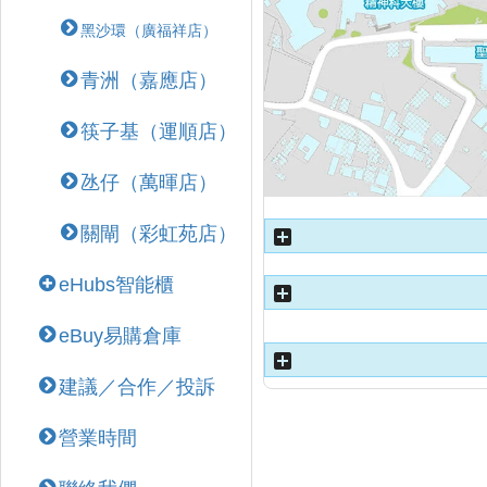
黑沙環（廣福祥店）
青洲（嘉應店）
筷子基（運順店）
氹仔（萬暉店）
關閘（彩虹苑店）
eHubs智能櫃
eBuy易購倉庫
建議／合作／投訴
營業時間