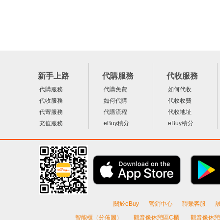
新手上路
代購服務
代收服務
代購服務
代購免費
如何代收
代收服務
如何代購
代收收費
代寄服務
代購流程
代收地址
充值服務
eBuy積分
eBuy積分
關於eBuy
營銷中心
聯繫客服
智能櫃（分佈圖）
觀音像休憩區C櫃
觀音像休憩