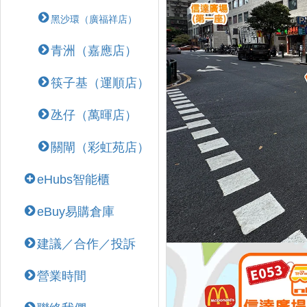
黑沙環（廣福祥店）
青洲（嘉應店）
筷子基（運順店）
氹仔（萬暉店）
關閘（彩虹苑店）
eHubs智能櫃
eBuy易購倉庫
建議／合作／投訴
營業時間