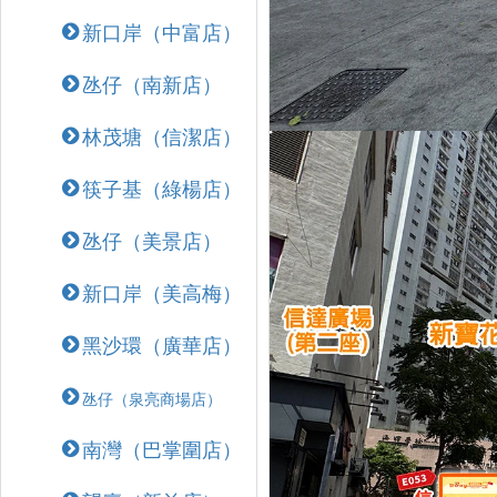
新口岸（中富店）
氹仔（南新店）
林茂塘（信潔店）
筷子基（綠楊店）
氹仔（美景店）
新口岸（美高梅）
黑沙環（廣華店）
氹仔（泉亮商場店）
南灣（巴掌圍店）