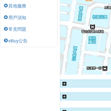
其他服務
用戶須知
常見問題
eBuy公告