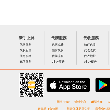
新手上路
代購服務
代收服務
代購服務
代購免費
如何代收
代收服務
如何代購
代收收費
代寄服務
代購流程
代收地址
充值服務
eBuy積分
eBuy積分
關於eBuy
營銷中心
聯繫客服
智能櫃（分佈圖）
觀音像休憩區C櫃
觀音像休憩