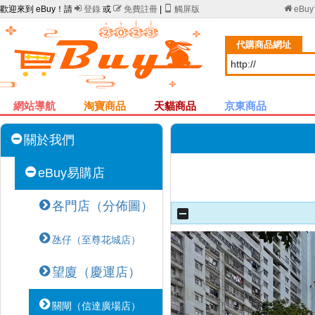
歡迎來到 eBuy！請

登錄
或

免費註冊
|

觸屏版

eBu
代購商品網址
網站導航
淘寶商品
天貓商品
京東商品
關於我們
eBuy易購店
各門店（分佈圖）
氹仔（至尊花城店）
望廈（慶運店）
關閘（信達廣場店）