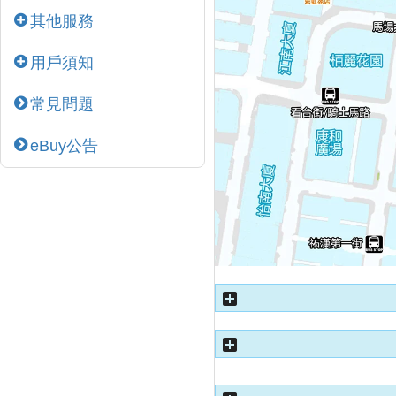
其他服務
用戶須知
常見問題
eBuy公告