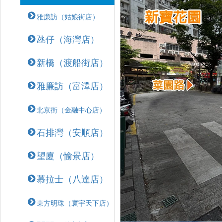
雅廉訪（姑娘街店）
氹仔（海灣店）
新橋（渡船街店）
雅廉訪（富澤店）
北京街（金融中心店）
石排灣（安順店）
望廈（愉景店）
慕拉士（八達店）
東方明珠（寰宇天下店）