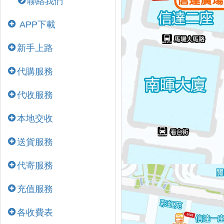
聯絡我們
APP下載
新手上路
代購服務
代收服務
本地交收
送貨服務
代寄服務
充值服務
各收費表