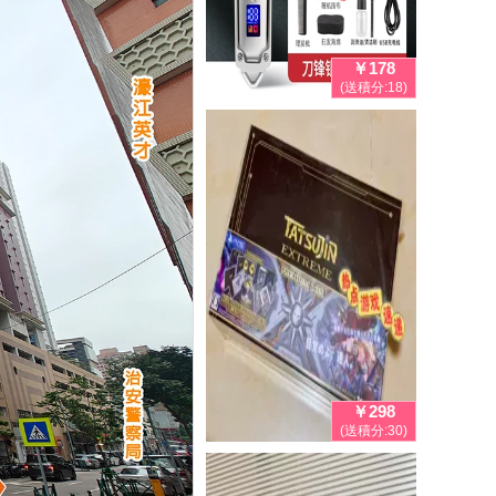
￥178
(送積分:18)
￥298
(送積分:30)