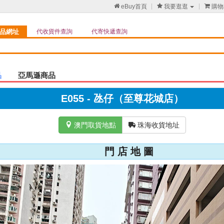

eBuy首頁

我要逛逛

購物
品網址
代收貨件查詢
代寄快遞查詢
品
亞馬遜商品
E055 - 氹仔（至尊花城店）

澳門取貨地點

珠海收貨地址
門 店 地 圖