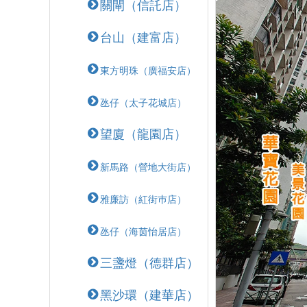
關閘（信託店）
台山（建富店）
東方明珠（廣福安店）
氹仔（太子花城店）
望廈（龍園店）
新馬路（營地大街店）
雅廉訪（紅街巿店）
氹仔（海茵怡居店）
三盞燈（德群店）
黑沙環（建華店）