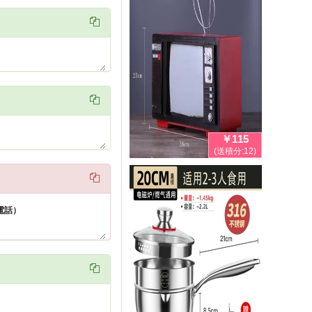


￥115
(送積分:12)

