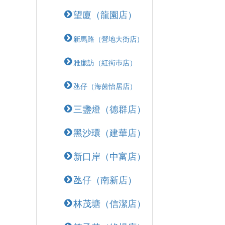
望廈（龍園店）
新馬路（營地大街店）
雅廉訪（紅街巿店）
氹仔（海茵怡居店）
三盞燈（德群店）
黑沙環（建華店）
新口岸（中富店）
氹仔（南新店）
林茂塘（信潔店）