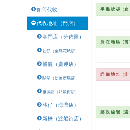
如何代收
手 機 號 碼（倉
代收地址（門店）
各門店（分佈圖）
所 在 地 區（省
氹仔（至尊花城店）
望廈（慶運店）
詳 細 地 址（非 
關閘（信達廣場店）
雅廉訪（姑娘街店）
氹仔（海灣店）
郵 政 編 號（選
新橋（渡船街店）