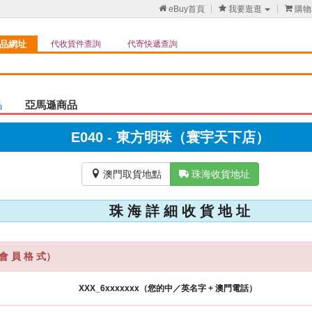

eBuy首頁

我要逛逛

購物
品網址
代收貨件查詢
代寄快遞查詢
品
亞馬遜商品
E040 - 東方明珠（寰宇天下店）

澳門取貨地點

珠海收貨地址
珠 海 詳 細 收 貨 地 址
會 員 格 式）