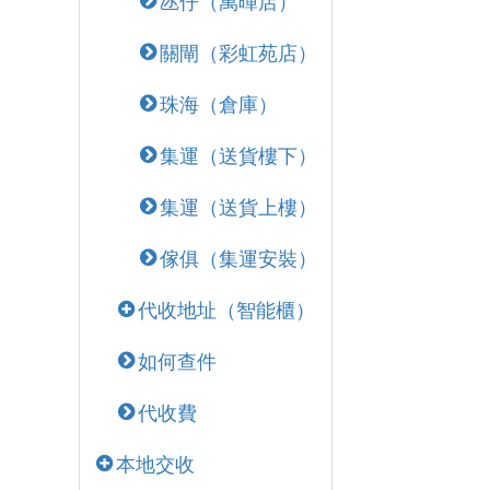
氹仔（萬暉店）
關閘（彩虹苑店）
珠海（倉庫）
集運（送貨樓下）
集運（送貨上樓）
傢俱（集運安裝）
代收地址（智能櫃）
如何查件
代收費
本地交收