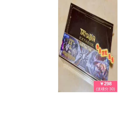
￥298
(送積分:30)