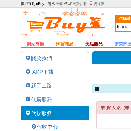
歡迎來到 eBuy！請

登錄
或

免費註冊
|

觸屏版
代購商
網站導航
淘寶商品
天貓商品
京東商
關於我們
APP下載
新手上路
代購服務
收 貨 人 名（非 
代收服務
代收中心