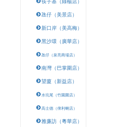
筷子基（綠楊店）
氹仔（美景店）
新口岸（美高梅）
黑沙環（廣華店）
氹仔（泉亮商場店）
南灣（巴掌圍店）
望廈（新益店）
水坑尾（竹園圍店）
高士德（俾利喇店）
雅廉訪（粵華店）