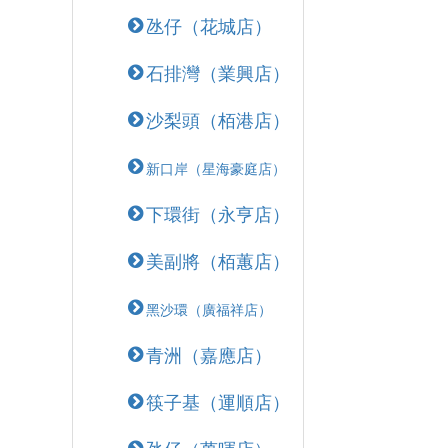
氹仔（花城店）
石排灣（業興店）
沙梨頭（栢港店）
新口岸（星海豪庭店）
下環街（永亨店）
美副將（栢蕙店）
黑沙環（廣福祥店）
青洲（嘉應店）
筷子基（運順店）