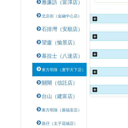
雅廉訪（富澤店）
北京街（金融中心店）
石排灣（安順店）
望廈（愉景店）
慕拉士（八達店）
東方明珠（寰宇天下店）
關閘（信託店）
台山（建富店）
東方明珠（廣福安店）
氹仔（太子花城店）