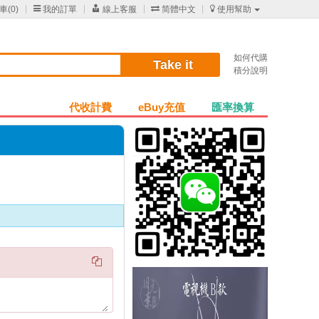
車(
0
)

我的訂單

線上客服

简體中文

使用幫助
如何代購
Take it
積分說明
代收計費
eBuy充值
匯率換算
