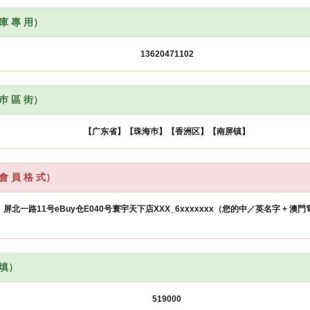
 庫 專 用）
 巿 區 街）
會 員 格 式）
 填）