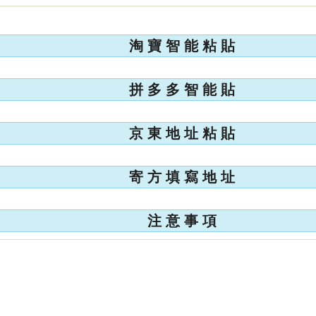
淘 寶 智 能 粘 貼
拼 多 多 智 能 貼
京 東 地 址 粘 貼
寄 方 填 寫 地 址
注 意 事 項