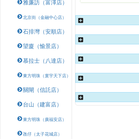
雅廉訪（富澤店）
北京街（金融中心店）
石排灣（安順店）
望廈（愉景店）
慕拉士（八達店）
東方明珠（寰宇天下店）
關閘（信託店）
台山（建富店）
東方明珠（廣福安店）
氹仔（太子花城店）