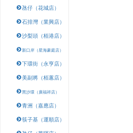
氹仔（花城店）
石排灣（業興店）
沙梨頭（栢港店）
新口岸（星海豪庭店）
下環街（永亨店）
美副將（栢蕙店）
黑沙環（廣福祥店）
青洲（嘉應店）
筷子基（運順店）