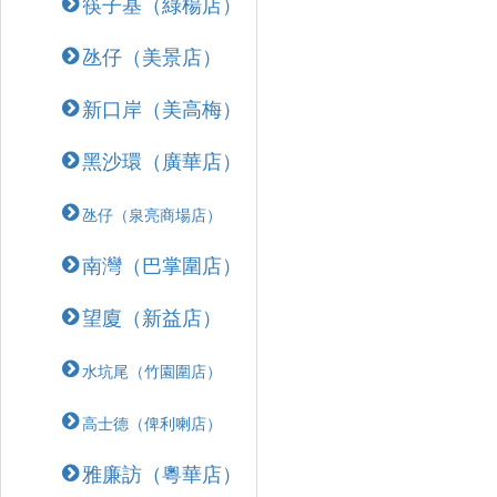
筷子基（綠楊店）
氹仔（美景店）
新口岸（美高梅）
黑沙環（廣華店）
氹仔（泉亮商場店）
南灣（巴掌圍店）
望廈（新益店）
水坑尾（竹園圍店）
高士德（俾利喇店）
雅廉訪（粵華店）