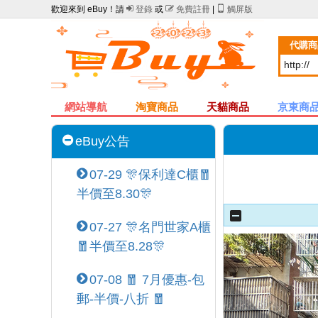
歡迎來到 eBuy！請

登錄
或

免費註冊
|

觸屏版
代購商
網站導航
淘寶商品
天貓商品
京東商
eBuy公告
07-29 🎊保利達C櫃🧧
半價至8.30🎊
07-27 🎊名門世家A櫃
🧧半價至8.28🎊
07-08 🧧 7月優惠-包
郵-半價-八折 🧧