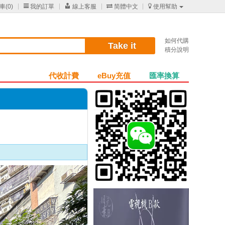
車(
0
)

我的訂單

線上客服

简體中文

使用幫助
如何代購
Take it
積分說明
代收計費
eBuy充值
匯率換算