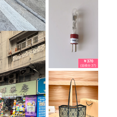
￥370
(送積分:37)