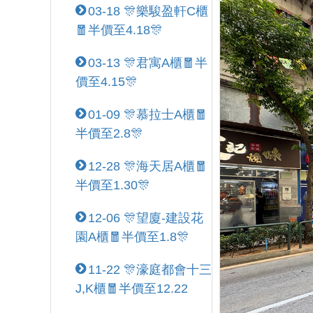
03-18 🎊樂駿盈軒C櫃
🧧半價至4.18🎊
03-13 🎊君寓A櫃🧧半
價至4.15🎊
01-09 🎊慕拉士A櫃🧧
半價至2.8🎊
12-28 🎊海天居A櫃🧧
半價至1.30🎊
12-06 🎊望廈-建設花
園A櫃🧧半價至1.8🎊
11-22 🎊濠庭都會十三
J,K櫃🧧半價至12.22