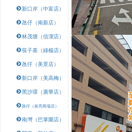
新口岸（中富店）
氹仔（南新店）
林茂塘（信潔店）
筷子基（綠楊店）
氹仔（美景店）
新口岸（美高梅）
黑沙環（廣華店）
氹仔（泉亮商場店）
南灣（巴掌圍店）