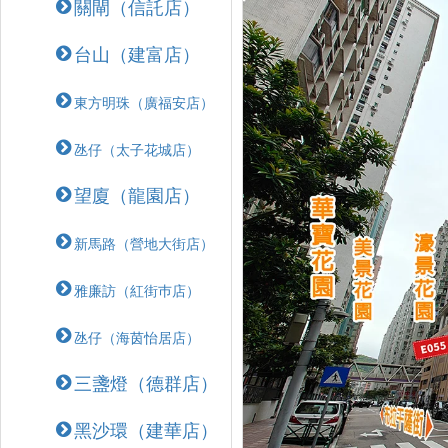
關閘（信託店）
台山（建富店）
東方明珠（廣福安店）
氹仔（太子花城店）
望廈（龍園店）
新馬路（營地大街店）
雅廉訪（紅街巿店）
氹仔（海茵怡居店）
三盞燈（德群店）
黑沙環（建華店）