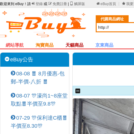
歡迎來到 eBuy！請

登錄
或

免費註冊
|

觸屏版

eBuy首頁

我要
代購商品網址
網站導航
淘寶商品
天貓商品
京東商品
eBuy公告
08-08 🧧 8月優惠-包
郵-半價-八折 🧧
08-07 🎊濠尚1~8座堂
取點🧧半價至9.8🎊
07-29 🎊保利達C櫃🧧
半價至8.30🎊