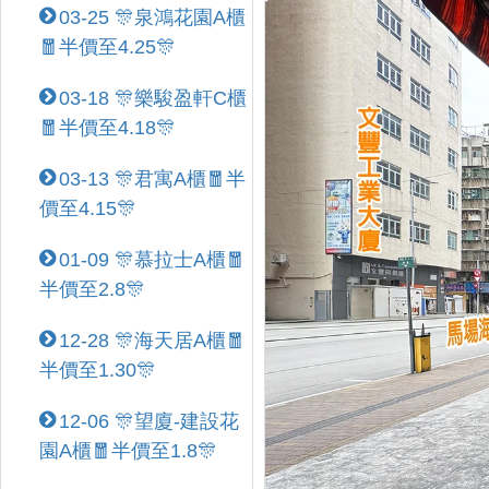
03-25 🎊泉鴻花園A櫃
🧧半價至4.25🎊
03-18 🎊樂駿盈軒C櫃
🧧半價至4.18🎊
03-13 🎊君寓A櫃🧧半
價至4.15🎊
01-09 🎊慕拉士A櫃🧧
半價至2.8🎊
12-28 🎊海天居A櫃🧧
半價至1.30🎊
12-06 🎊望廈-建設花
園A櫃🧧半價至1.8🎊