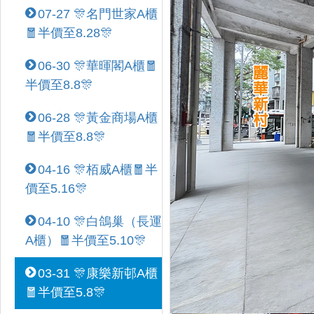
07-27 🎊名門世家A櫃
🧧半價至8.28🎊
06-30 🎊華暉閣A櫃🧧
半價至8.8🎊
06-28 🎊黃金商場A櫃
🧧半價至8.8🎊
04-16 🎊栢威A櫃🧧半
價至5.16🎊
04-10 🎊白鴿巢（長運
A櫃）🧧半價至5.10🎊
03-31 🎊康樂新邨A櫃
🧧半價至5.8🎊