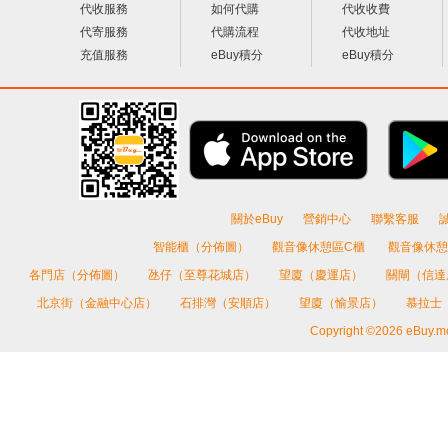
代收服務
如何代購
代收收費
代寄服務
代購流程
代收地址
充值服務
eBuy積分
eBuy積分
關於eBuy
營銷中心
聯繫客服
智能櫃（分佈圖）
觀音像休憩區C櫃
觀音像休憩
各門店（分佈圖）
氹仔（至尊花城店）
望廈（慶運店）
關閘（信
北京街（金融中心店）
石排灣（安順店）
望廈（愉景店）
慕拉士
Copyright ©2026 