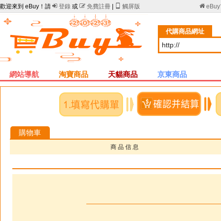
歡迎來到 eBuy！請

登錄
或

免費註冊
|

觸屏版

eBu
代購商品網址
網站導航
淘寶商品
天貓商品
京東商品
購物車
商 品 信 息