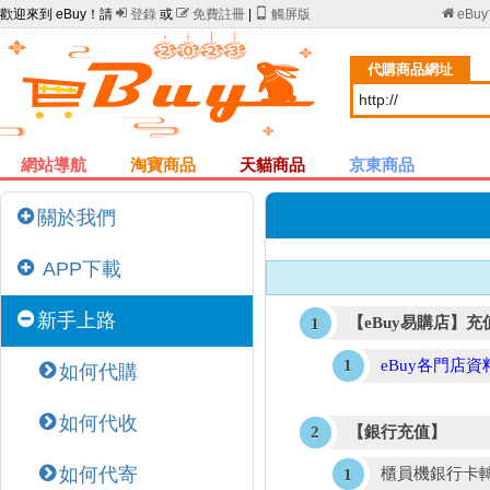
歡迎來到 eBuy！請

登錄
或

免費註冊
|

觸屏版

eBu
代購商品網址
網站導航
淘寶商品
天貓商品
京東商品
關於我們
APP下載
新手上路
【eBuy易購店】充
eBuy各門店資
如何代購
如何代收
【銀行充值】
如何代寄
櫃員機銀行卡