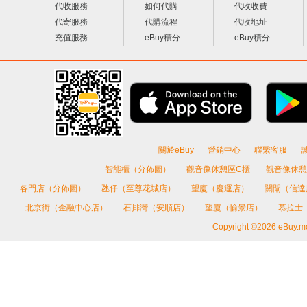
代收服務
如何代購
代收收費
代寄服務
代購流程
代收地址
充值服務
eBuy積分
eBuy積分
關於eBuy
營銷中心
聯繫客服
智能櫃（分佈圖）
觀音像休憩區C櫃
觀音像休憩
各門店（分佈圖）
氹仔（至尊花城店）
望廈（慶運店）
關閘（信
北京街（金融中心店）
石排灣（安順店）
望廈（愉景店）
慕拉士
Copyright ©2026 